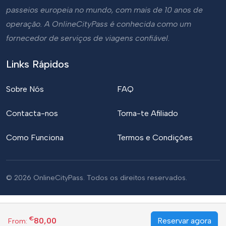
passeios europeia no mundo, com mais de 10 anos de
operação. A OnlineCityPass é conhecida como um
fornecedor de serviços de viagens confiável.
Links Rápidos
Sobre Nós
FAQ
Contacta-nos
Torna-te Afiliado
Como Funciona
Termos e Condições
© 2026 OnlineCityPass. Todos os direitos reservados.
€
80,00
Reservar agora
From: