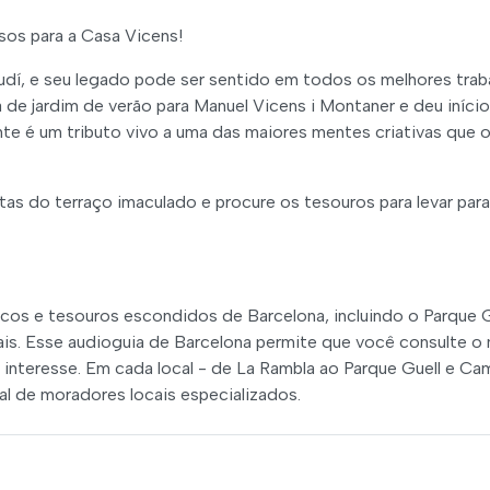
os para a Casa Vicens!
dí, e seu legado pode ser sentido em todos os melhores trab
 de jardim de verão para Manuel Vicens i Montaner e deu iníci
e é um tributo vivo a uma das maiores mentes criativas que 
stas do terraço imaculado e procure os tesouros para levar para
ticos e tesouros escondidos de Barcelona, incluindo o Parque G
 mais. Esse audioguia de Barcelona permite que você consulte o
 interesse. Em cada local - de La Rambla ao Parque Guell e Ca
al de moradores locais especializados.