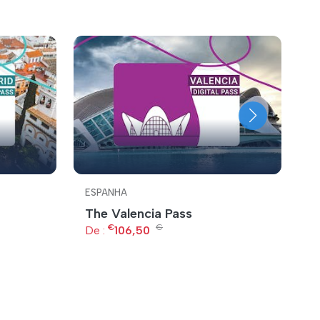
ESPANHA
E
The Valencia Pass
O
€
€
De :
106,50
De