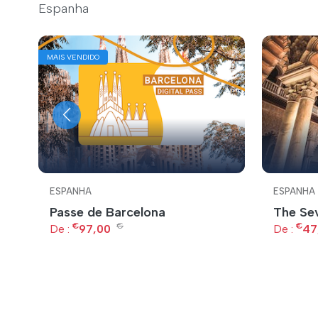
Espanha
MAIS VENDIDO
ESPANHA
ESPANHA
Passe de Barcelona
The Sev
€
€
€
De :
97,00
De :
47