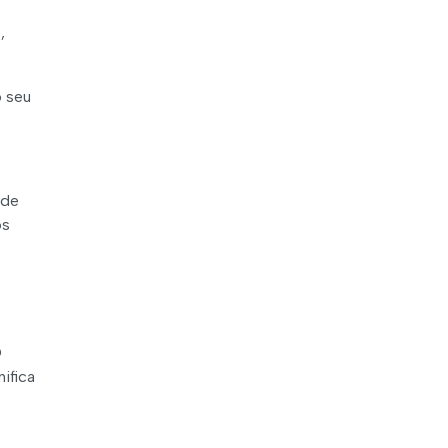
,
o seu
 de
os
O
ifica