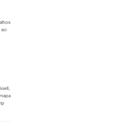
alhos
o ao
o
üell,
 mapa
mp