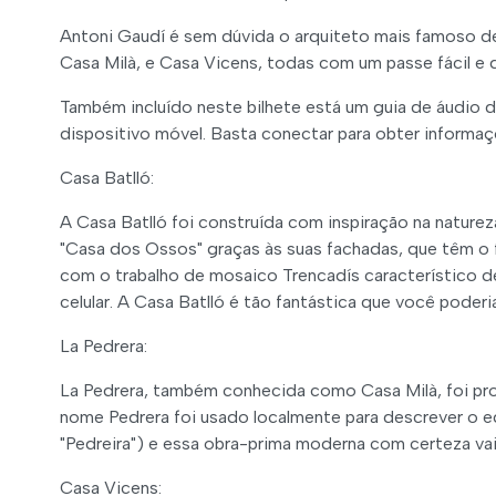
Antoni Gaudí é sem dúvida o arquiteto mais famoso de 
Casa Milà, e Casa Vicens, todas com um passe fácil 
Também incluído neste bilhete está um guia de áudio d
dispositivo móvel. Basta conectar para obter informa
Casa Batlló:
A Casa Batlló foi construída com inspiração na nature
"Casa dos Ossos" graças às suas fachadas, que têm o 
com o trabalho de mosaico Trencadís característico de
celular. A Casa Batlló é tão fantástica que você poderia
La Pedrera:
La Pedrera, também conhecida como Casa Milà, foi pro
nome Pedrera foi usado localmente para descrever o edif
"Pedreira") e essa obra-prima moderna com certeza vai
Casa Vicens: