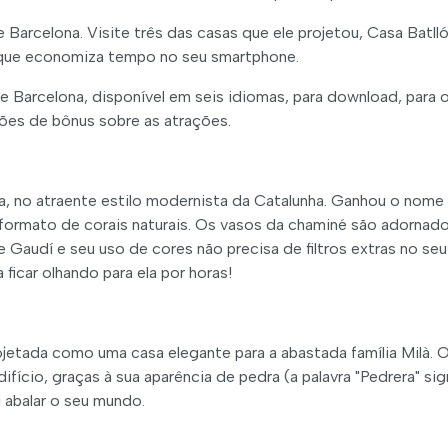
Barcelona. Visite três das casas que ele projetou, Casa Batlló
e que economiza tempo no seu smartphone.
e Barcelona, disponível em seis idiomas, para download, para 
ções de bônus sobre as atrações.
za, no atraente estilo modernista da Catalunha. Ganhou o nome
formato de corais naturais. Os vasos da chaminé são adornad
 Gaudí e seu uso de cores não precisa de filtros extras no seu
 ficar olhando para ela por horas!
jetada como uma casa elegante para a abastada família Milà. 
ício, graças à sua aparência de pedra (a palavra "Pedrera" sign
 abalar o seu mundo.