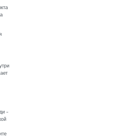
нкта
ра
я
утри
жает
ди -
кой
ите