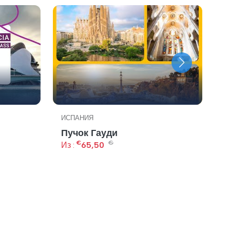
ИСПАНИЯ
И
Пучок Гауди
B
€
€
Из :
65,50
Из