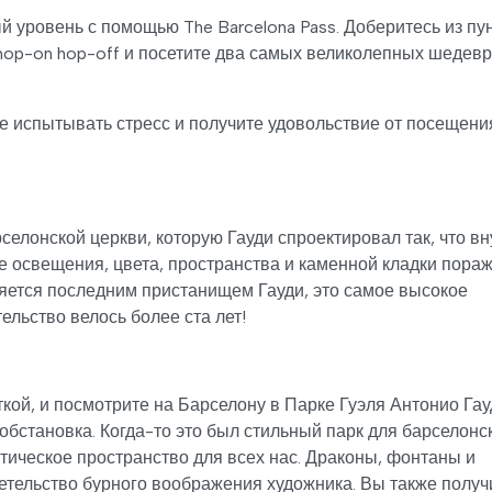
 уровень с помощью The Barcelona Pass. Доберитесь из пу
 hop-on hop-off и посетите два самых великолепных шедев
е испытывать стресс и получите удовольствие от посещени
елонской церкви, которую Гауди спроектировал так, что вн
е освещения, цвета, пространства и каменной кладки пора
яется последним пристанищем Гауди, это самое высокое
ельство велось более ста лет!
кой, и посмотрите на Барселону в Парке Гуэля Антонио Гау
обстановка. Когда-то это был стильный парк для барселонс
тическое пространство для всех нас. Драконы, фонтаны и
детельство бурного воображения художника. Вы также получ