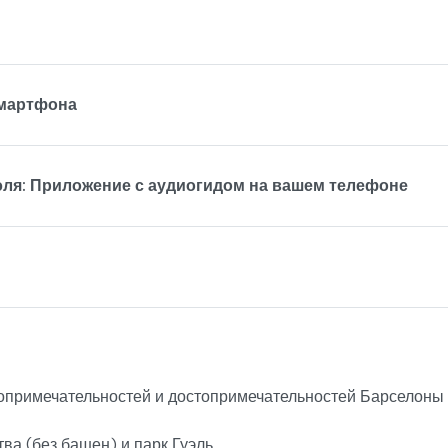
смартфона
эля: Приложение с аудиогидом на вашем телефоне
опримечательностей и достопримечательностей Барселоны 
а (без башен) и парк Гуэль.