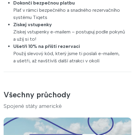
Dokonči bezpečnou platbu
Plať v rámci bezpečného a snadného rezervačního
systému Tiqets
Získej vstupenky
Získej vstupenky e-mailem – postupuj podle pokynů
a užij si to!
Ušetři 10% na příští rezervaci
Použij slevový kód, který jsme ti poslali e-mailem,
a ušetři, až navštívíš další atrakci v okolí
Všechny průchody
Spojené státy americké