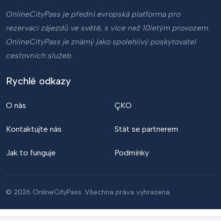
OnlineCityPass je přední evropská platforma pro
rezervaci zájezdů ve světě, s více než 10letým provozem.
OnlineCityPass je známý jako spolehlivý poskytovatel
cestovních služeb.
Rychlé odkazy
O nás
ÇKO
Kontaktujte nás
Stát se partnerem
Jak to funguje
Podmínky
© 2026 OnlineCityPass. Všechna práva vyhrazena.