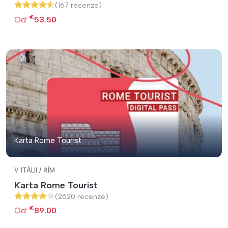
(167 recenze)
€
Od:
53.50
Karta Rome Tourist
V ITÁLII / ŘÍM
Karta Rome Tourist
(2620 recenze)
€
Od:
89.00