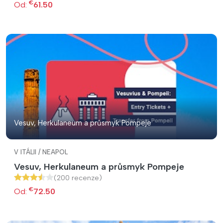
€
Od:
61.50
Vesuv, Herkulaneum a průsmyk Pompeje
V ITÁLII / NEAPOL
Vesuv, Herkulaneum a průsmyk Pompeje
(200 recenze)
€
Od:
72.50