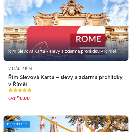
Řím Slevová Karta - slevy a zdarma prohlídky v Římě!
V ITÁLII / ŘÍM
Řím Slevová Karta - slevy a zdarma prohlídky
v Římě!
€
Od:
0.00
BESTSELLER