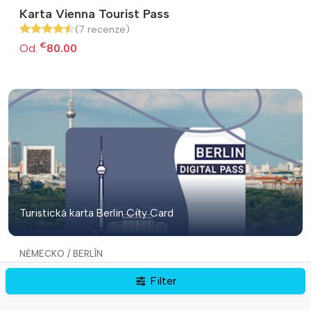
Karta Vienna Tourist Pass
(7 recenze)
€
Od:
80.00
Turistická karta Berlin City Card
NĚMECKO / BERLÍN
Turistická karta Berlin City Card
Filter
(7 recenze)
€
Od:
59.00