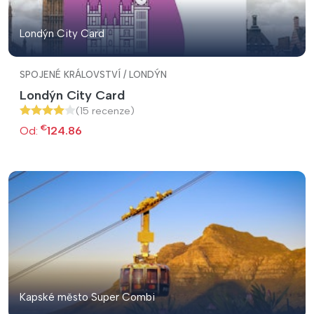
Londýn City Card
SPOJENÉ KRÁLOVSTVÍ / LONDÝN
Londýn City Card
(15 recenze)
€
Od:
124.86
Kapské město Super Combi