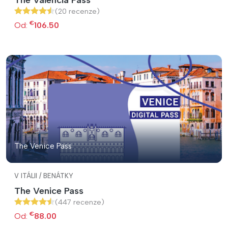
(20 recenze)
€
Od:
106.50
The Venice Pass
V ITÁLII / BENÁTKY
The Venice Pass
(447 recenze)
€
Od:
88.00