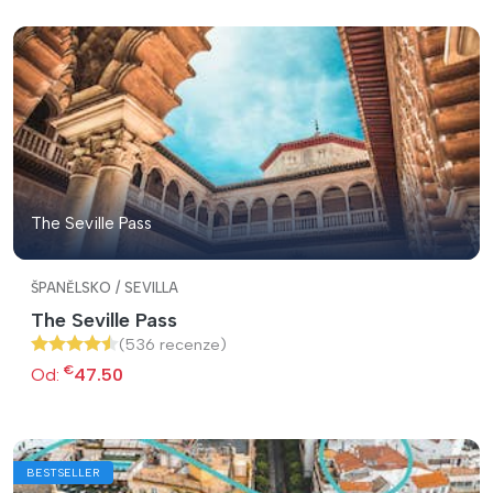
The Seville Pass
ŠPANĚLSKO / SEVILLA
The Seville Pass
(536 recenze)
€
Od:
47.50
BESTSELLER