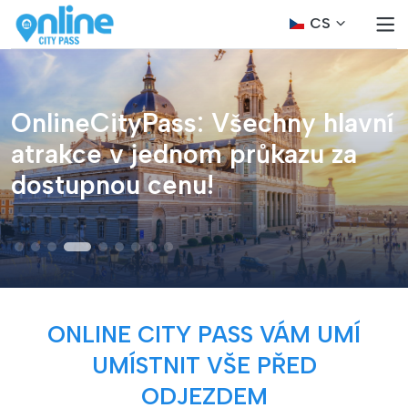
CS
OnlineCityPass: Všechny hlavní
atrakce v jednom průkazu za
dostupnou cenu!
ONLINE CITY PASS VÁM UMÍ
UMÍSTNIT VŠE PŘED
ODJEZDEM