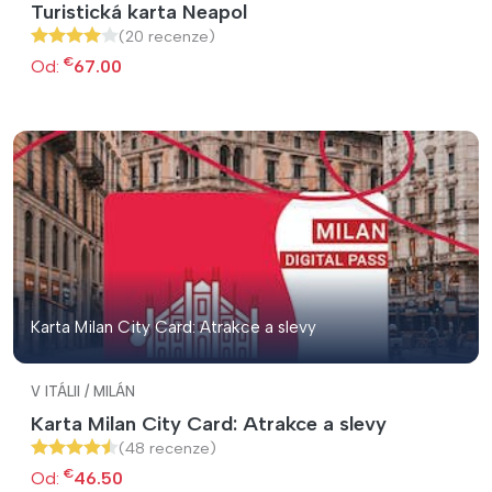
Turistická karta Neapol
(20 recenze)
€
Od:
67.00
Karta Milan City Card: Atrakce a slevy
V ITÁLII / MILÁN
Karta Milan City Card: Atrakce a slevy
(48 recenze)
€
Od:
46.50