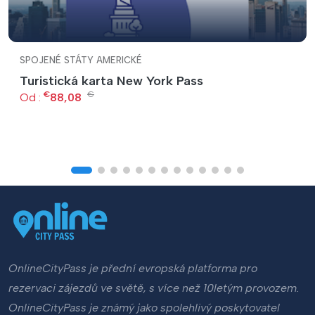
SPOJENÉ STÁTY AMERICKÉ
Turistická karta New York Pass
€
€
Od :
88,08
OnlineCityPass je přední evropská platforma pro
rezervaci zájezdů ve světě, s více než 10letým provozem.
OnlineCityPass je známý jako spolehlivý poskytovatel